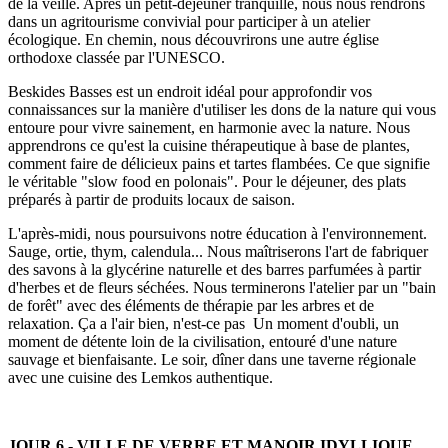
de la veille. Après un petit-déjeuner tranquille, nous nous rendrons
dans un agritourisme convivial pour participer à un atelier
écologique. En chemin, nous découvrirons une autre église
orthodoxe classée par l'UNESCO.
Beskides Basses est un endroit idéal pour approfondir vos
connaissances sur la manière d'utiliser les dons de la nature qui vous
entoure pour vivre sainement, en harmonie avec la nature. Nous
apprendrons ce qu'est la cuisine thérapeutique à base de plantes,
comment faire de délicieux pains et tartes flambées. Ce que signifie
le véritable "slow food en polonais". Pour le déjeuner, des plats
préparés à partir de produits locaux de saison.
L'après-midi, nous poursuivons notre éducation à l'environnement.
Sauge, ortie, thym, calendula... Nous maîtriserons l'art de fabriquer
des savons à la glycérine naturelle et des barres parfumées à partir
d'herbes et de fleurs séchées. Nous terminerons l'atelier par un "bain
de forêt" avec des éléments de thérapie par les arbres et de
relaxation. Ça a l'air bien, n'est-ce pas Un moment d'oubli, un
moment de détente loin de la civilisation, entouré d'une nature
sauvage et bienfaisante. Le soir, dîner dans une taverne régionale
avec une cuisine des Lemkos authentique.
JOUR 6 - VILLE DE VERRE ET MANOIR IDYLLIQUE