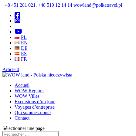
+48 451 281 021
,
+48 510 12 14 14
wowland@polkatravel.pl
PL
EN
DE
ES
FR
Article 0
Accueil
WOW Régions
WOW Villes
Excursions d’un jour
Voyages d’entreprise
Qui sommes-nous?
Contact
Sélectionner une page