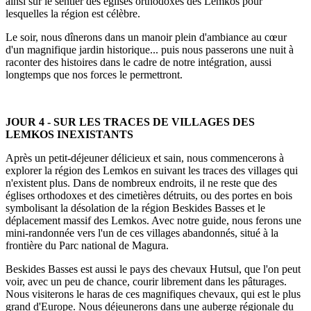
ainsi sur le sentier des églises orthodoxes des Lemkos pour
lesquelles la région est célèbre.
Le soir, nous dînerons dans un manoir plein d'ambiance au cœur
d'un magnifique jardin historique... puis nous passerons une nuit à
raconter des histoires dans le cadre de notre intégration, aussi
longtemps que nos forces le permettront.
JOUR 4 - SUR LES TRACES DE VILLAGES DES
LEMKOS INEXISTANTS
Après un petit-déjeuner délicieux et sain, nous commencerons à
explorer la région des Lemkos en suivant les traces des villages qui
n'existent plus. Dans de nombreux endroits, il ne reste que des
églises orthodoxes et des cimetières détruits, ou des portes en bois
symbolisant la désolation de la région Beskides Basses et le
déplacement massif des Lemkos. Avec notre guide, nous ferons une
mini-randonnée vers l'un de ces villages abandonnés, situé à la
frontière du Parc national de Magura.
Beskides Basses est aussi le pays des chevaux Hutsul, que l'on peut
voir, avec un peu de chance, courir librement dans les pâturages.
Nous visiterons le haras de ces magnifiques chevaux, qui est le plus
grand d'Europe. Nous déjeunerons dans une auberge régionale du