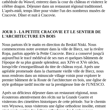
cathédrale du Wawel, entrerez dans la cour du château et visiterez le
célèbre dragon. Déjeuner dans un restaurant régional traditionnel.
L'après-midi, temps libre pour visiter l'un des nombreux musées de
Cracovie. Dîner et nuit à Cracovie.
JOUR 3 -
LA PETITE CRACOVIE ET LE SENTIER DE
L'ARCHITECTURE EN BOIS
Nous partons tôt le matin en direction du Beskid Niski. Nous
commencerons notre aventure dans la ville de Biecz, sur la rivière
Ropa, parfois appelée la Petite Cracovie. Biecz a conservé jusqu'à
aujourd'hui le tracé médiéval de ses rues et quelques bâtiments de
l'époque de sa plus grande splendeur, aux XIVe et XVe siècles,
lorsqu'elle s'enorgueillissait du titre de château royal. Après une
agréable promenade dans la charmante vieille ville de Biecz, nous
nous rendrons dans un minuscule village voisin pour explorer le
premier bâtiment de la Route de l'architecture en bois, une église de
style gothique tardif inscrite sur la prestigieuse liste de l'UNESCO.
Après un délicieux déjeuner dans un restaurant régional, nous
écouterons attentivement des récits sur la Grande Guerre et
visiterons des cimetières historiques de cette période. Sur le chemin
vers Wysowa, nous visiterons une église orthodoxe insolite, entrant