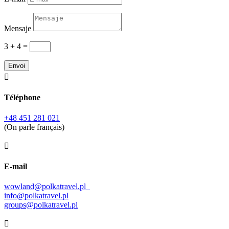
Mensaje
3 + 4
=
Envoi

Téléphone
+48 451 281 021
(On parle français)

E-mail
wowland@polkatravel.pl
info@polkatravel.pl
groups@polkatravel.pl
