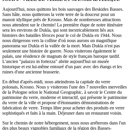
Aujourd'hui, nous quittons les bois sauvages des Beskides Basses.
Sans hâte, nous quitterons la verte terre de la douceur pour un
manoir idyllique près de Krosno. Mais de nombreuses attractions
nous attendent sur le chemin! La première étape de notre itinéraire
sera les environs de Dukla, qui sont inextricablement liés aux
histoires des batailles féroces pour le col de Dukla en 1944. Nous
nous dirigerons vers la colline d'où nous aurons un magnifique
panorama sur Dukla et la vallée de la mort. Mais Dukla n'est pas
seulement une histoire de guerre. Nous visiterons également le
palais, une résidence de magnats de style français baroque tardif.
L'ancien "palazzo in fortezza" abrite aujourd'hui un musée
historique et est lui-même entouré d'un parc avec des étangs et les
ruines d'une ancienne brasserie.
En début d'après-midi, nous atteindrons la capitale du verre
polonais, Krosno. Nous y visiterons l'une des 7 nouvelles merveilles
de la Pologne selon le National Geographic, à savoir le Centre du
patrimoine du verre, moderne et interactif, qui présente le patrimoine
du verre de la ville et propose d'étonnantes démonstrations de
fabrication de verre. Temps libre pour acheter des produits en verre
sophistiqués et faits à la main. Déjeuner dans un restaurant voisin.
Sur le chemin de notre hébergement, nous nous arrêterons dans l'un
des plus beaux vignobles familiaux de la région des Basses-