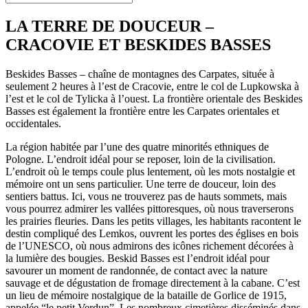
LA TERRE DE DOUCEUR –
CRACOVIE ET BESKIDES BASSES
Beskides Basses – chaîne de montagnes des Carpates, située à
seulement 2 heures à l’est de Cracovie, entre le col de Lupkowska à
l’est et le col de Tylicka à l’ouest. La frontière orientale des Beskides
Basses est également la frontière entre les Carpates orientales et
occidentales.
La région habitée par l’une des quatre minorités ethniques de
Pologne. L’endroit idéal pour se reposer, loin de la civilisation.
L’endroit où le temps coule plus lentement, où les mots nostalgie et
mémoire ont un sens particulier. Une terre de douceur, loin des
sentiers battus. Ici, vous ne trouverez pas de hauts sommets, mais
vous pourrez admirer les vallées pittoresques, où nous traverserons
les prairies fleuries. Dans les petits villages, les habitants racontent le
destin compliqué des Lemkos, ouvrent les portes des églises en bois
de l’UNESCO, où nous admirons des icônes richement décorées à
la lumière des bougies. Beskid Basses est l’endroit idéal pour
savourer un moment de randonnée, de contact avec la nature
sauvage et de dégustation de fromage directement à la cabane. C’est
un lieu de mémoire nostalgique de la bataille de Gorlice de 1915,
appelée “le petit Verdun”. Les nombreux cimetières disséminés dans