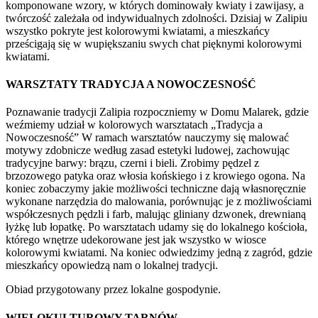
komponowane wzory, w których dominowały kwiaty i zawijasy, a
twórczość zależała od indywidualnych zdolności. Dzisiaj w Zalipiu
wszystko pokryte jest kolorowymi kwiatami, a mieszkańcy
prześcigają się w wupiększaniu swych chat pięknymi kolorowymi
kwiatami.
WARSZTATY TRADYCJA A NOWOCZESNOŚĆ
Poznawanie tradycji Zalipia rozpoczniemy w Domu Malarek, gdzie
weźmiemy udział w kolorowych warsztatach „Tradycja a
Nowoczesność” W ramach warsztatów nauczymy się malować
motywy zdobnicze według zasad estetyki ludowej, zachowując
tradycyjne barwy: brązu, czerni i bieli. Zrobimy pędzel z
brzozowego patyka oraz włosia końskiego i z krowiego ogona. Na
koniec zobaczymy jakie możliwości techniczne dają własnoręcznie
wykonane narzędzia do malowania, porównując je z możliwościami
współczesnych pędzli i farb, malując gliniany dzwonek, drewnianą
łyżkę lub łopatkę. Po warsztatach udamy się do lokalnego kościoła,
którego wnętrze udekorowane jest jak wszystko w wiosce
kolorowymi kwiatami. Na koniec odwiedzimy jedną z zagród, gdzie
mieszkańcy opowiedzą nam o lokalnej tradycji.
Obiad przygotowany przez lokalne gospodynie.
WIELOKULTUROWY TARNÓW