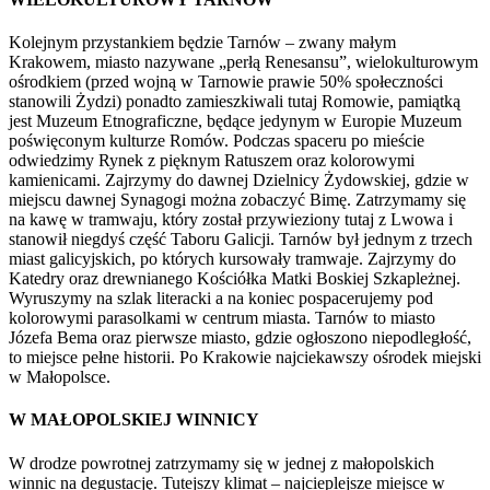
Kolejnym przystankiem będzie Tarnów – zwany małym
Krakowem, miasto nazywane „perłą Renesansu”, wielokulturowym
ośrodkiem (przed wojną w Tarnowie prawie 50% społeczności
stanowili Żydzi) ponadto zamieszkiwali tutaj Romowie, pamiątką
jest Muzeum Etnograficzne, będące jedynym w Europie Muzeum
poświęconym kulturze Romów. Podczas spaceru po mieście
odwiedzimy Rynek z pięknym Ratuszem oraz kolorowymi
kamienicami. Zajrzymy do dawnej Dzielnicy Żydowskiej, gdzie w
miejscu dawnej Synagogi można zobaczyć Bimę. Zatrzymamy się
na kawę w tramwaju, który został przywieziony tutaj z Lwowa i
stanowił niegdyś część Taboru Galicji. Tarnów był jednym z trzech
miast galicyjskich, po których kursowały tramwaje. Zajrzymy do
Katedry oraz drewnianego Kościółka Matki Boskiej Szkapleżnej.
Wyruszymy na szlak literacki a na koniec pospacerujemy pod
kolorowymi parasolkami w centrum miasta. Tarnów to miasto
Józefa Bema oraz pierwsze miasto, gdzie ogłoszono niepodległość,
to miejsce pełne historii. Po Krakowie najciekawszy ośrodek miejski
w Małopolsce.
W MAŁOPOLSKIEJ WINNICY
W drodze powrotnej zatrzymamy się w jednej z małopolskich
winnic na degustację. Tutejszy klimat – najcieplejsze miejsce w