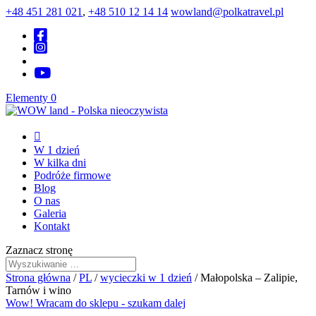
+48 451 281 021
,
+48 510 12 14 14
wowland@polkatravel.pl
Elementy 0

W 1 dzień
W kilka dni
Podróże firmowe
Blog
O nas
Galeria
Kontakt
Zaznacz stronę
Strona główna
/
PL
/
wycieczki w 1 dzień
/ Małopolska – Zalipie,
Tarnów i wino
Wow! Wracam do sklepu - szukam dalej