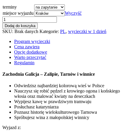
terminy
miejsce wyjazdu
Wyczyść
ilość
Małopolska
Dodaj do koszyka
-
SKU:
Brak danych
Kategorie:
PL
,
wycieczki w 1 dzień
Zalipie,
Tarnów
Program wycieczki
i
Cena zawiera
wino
Opcje dodatkowe
Warto przeczytać
Regulamin
Zachodnia Galicja – Zalipie, Tarnów i winnice
Odwiedzisz najbardziej kolorową wieś w Polsce
Nauczysz się robić pędzel z krowiego ogona i końskiego
włosia oraz malować kwiaty na deseczkach
Wypijesz kawę w prawdziwym tramwaju
Posłuchasz kataryniarza
Poznasz historię wielokulturowego Tarnowa
Spróbujesz wina z małopolskiej winnicy
Wyjazd z: