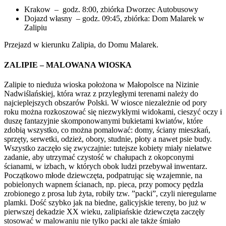
Krakow – godz. 8:00, zbiórka Dworzec Autobusowy
Dojazd własny – godz. 09:45, zbiórka: Dom Malarek w
Zalipiu
Przejazd w kierunku Zalipia, do Domu Malarek.
ZALIPIE – MALOWANA WIOSKA
Zalipie to nieduża wioska położona w Małopolsce na Nizinie
Nadwiślańskiej, która wraz z przyległymi terenami należy do
najcieplejszych obszarów Polski. W wiosce niezależnie od pory
roku można rozkoszować się niezwykłymi widokami, cieszyć oczy i
duszę fantazyjnie skomponowanymi bukietami kwiatów, które
zdobią wszystko, co można pomalować: domy, ściany mieszkań,
sprzęty, serwetki, odzież, obory, studnie, płoty a nawet psie budy.
Wszystko zaczęło się zwyczajnie: tutejsze kobiety miały niełatwe
zadanie, aby utrzymać czystość w chałupach z okopconymi
ścianami, w izbach, w których obok ludzi przebywał inwentarz.
Początkowo młode dziewczęta, podpatrując się wzajemnie, na
pobielonych wapnem ścianach, np. pieca, przy pomocy pędzla
zrobionego z prosa lub żyta, robiły tzw. ”packi”, czyli nieregularne
plamki. Dość szybko jak na biedne, galicyjskie tereny, bo już w
pierwszej dekadzie XX wieku, zalipiańskie dziewczęta zaczęły
stosować w malowaniu nie tylko packi ale także śmiało