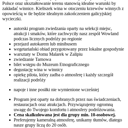
Polsce oraz ukształtowanie terenu stanowią idealne warunki by
zakładać winnice. Kieliszek wina w otoczeniu krzewów winnych z
opowieścią w tle będzie idealnym zakończeniem galicyjskiej
wycieczki.
autorski program zwiedzania oparty na selekcji miejsc,
atrakcji i smaków, które zachwyciły nasz zespół Wowland
podczas licznych podróży po regionie
przejazd autokarem lub minibusem
wegetariański obiad przygotowany przez lokalne gospodynie
warsztaty w Domu Malarek w Zalipiu
zwiedzanie Tarnowa
bilet wstępu do Muzeum Etnograficznego
degustację wina w winnicy
opiekę pilota, który zadba o atmosferę i każdy szczegół
realizacji podróży
napoje i inne posiłki nie wymienione wcześniej
Program jest oparty na dobranych przez nas świadczeniach,
restauracjach oraz atrakcjach. Przywiązujemy ogromną
uwagę do Twojego komfortu i atmosfery podróżowania.
Cena skalkulowana jest dla grupy min. 10-osobowej.
Preferujemy kameralną atmosferę, unikamy tłumów, dlatego
nasze grupy liczą do 20 osób.