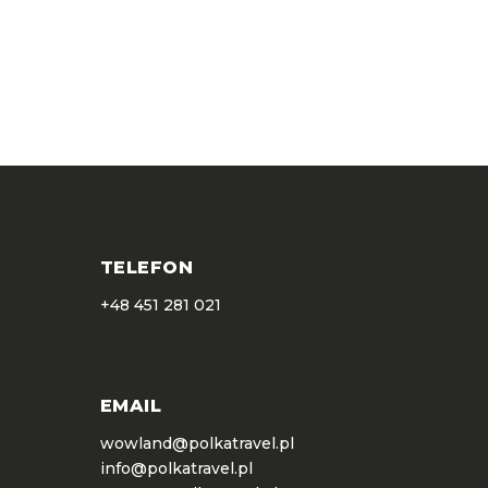
EMAIL
wow@wowland.pl
TELEFON
+48 451 281 021
EMAIL
wowland@polkatravel.pl
info@polkatravel.pl