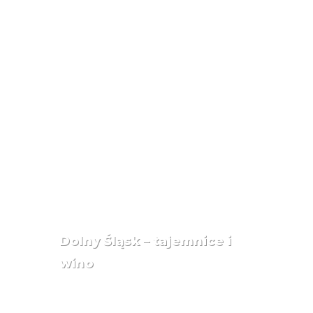
Dolny Śląsk – tajemnice i
wino