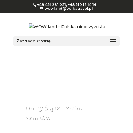
+48 451 281 021
,
+48 510 12 14 14
wowland@polkatravel.pl
Zaznacz stronę
PODRÓŻE INDYWIDUALNE
wycieczki w 1 dzień
Dolny Śląsk – kraina
zamków