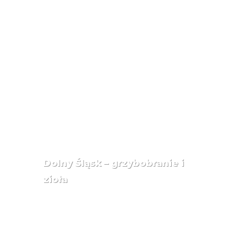
Dolny Śląsk – grzybobranie i
zioła