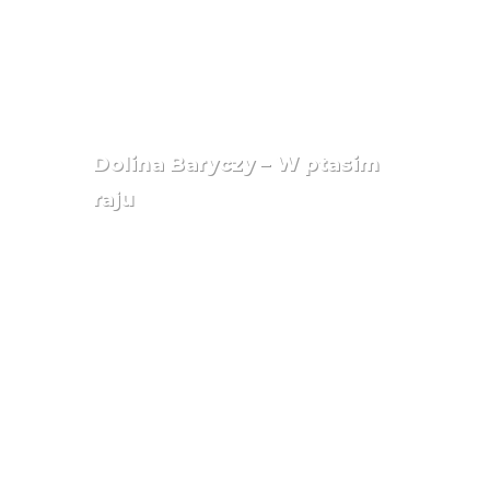
Dolina Baryczy – W ptasim
raju