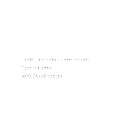
Łódź – na szlaku street artu
i przemysłu
włókienniczego