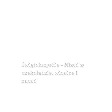
Świętokrzyskie – śliwki w
czekoladzie, winnice i
zamki