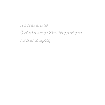
Rowerem w
Świętokrzyskie. Wypożycz
rower z apką