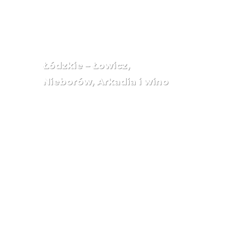
Łódzkie – Łowicz,
Nieborów, Arkadia i wino